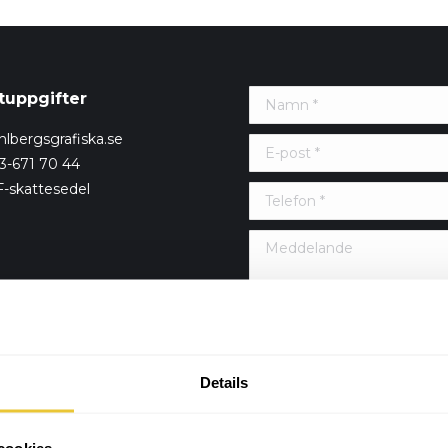
tuppgifter
Namn *
lbergsgrafiska.se
E-post *
73-671 70 44
F-skattesedel
Telefon *
Meddelande
Genom att använda detta k
dina uppgifter på denna webbp
Details
Skicka
cookies