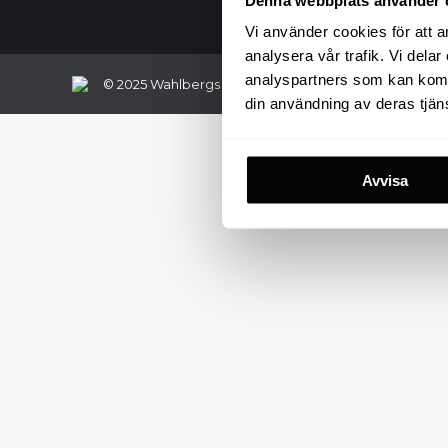
Vi använder cookies för att an
analysera vår trafik. Vi del
analyspartners som kan kombi
© 2025 Wahlbergs Grafiska | Grafisk Designbyrå i Sto
din användning av deras tjäns
Avvisa