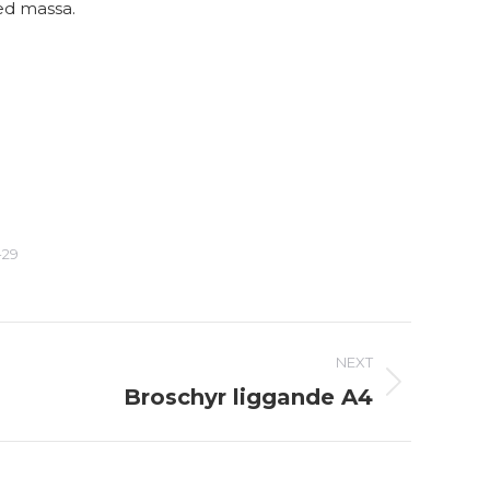
ed massa.
-29
NEXT
Broschyr liggande A4