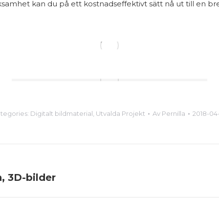
amhet kan du på ett kostnadseffektivt sätt nå ut till en br
tegories:
Digitalt bildmaterial
,
Utvalda Projekt
Av
Pernilla
2018-04
, 3D-bilder
Next
project: