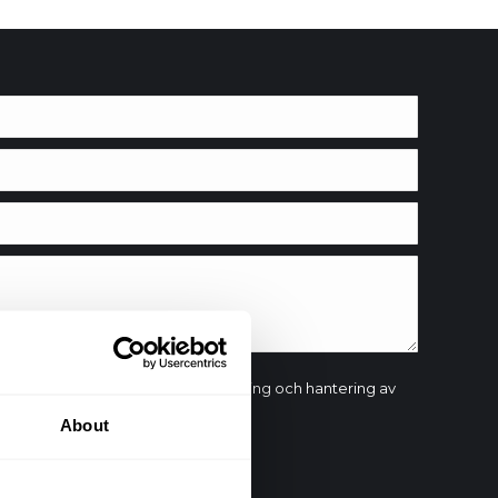
ontaktformulär accepterar du lagring och hantering av
lats.
About