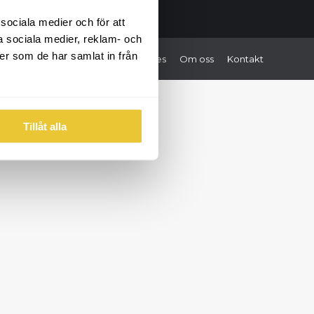
 sociala medier och för att
a sociala medier, reklam- och
er som de har samlat in från
Hem
Tjänster
Portfolio
Cases
Om oss
Kontakt
Tillåt alla