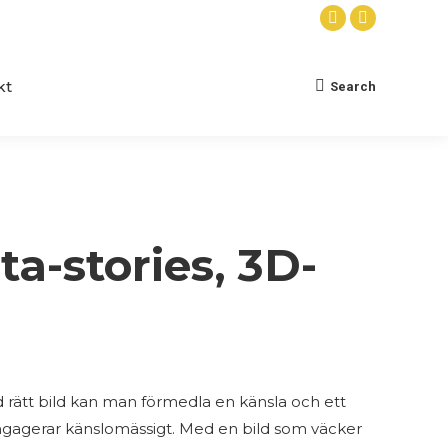
Facebook
Instagram
page
page
opens
opens
kt
Search
Search:
in
in
new
new
window
window
ta-stories, 3D-
d rätt bild kan man förmedla en känsla och ett
gagerar känslomässigt. Med en bild som väcker