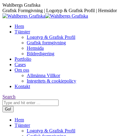
Skip
Facebook
Instagram
Wahlbergs Grafiska
to
page
page
Grafisk Formgivning | Logotyp & Grafisk Profil | Hemsidor
content
opens
opens
in
in
Hem
new
new
Tjänster
window
window
Logotyp & Grafisk Profil
Grafisk formgivning
Hemsida
Bildredigering
Portfolio
Cases
Om oss
Allmänna Villkor
Integritets & cookiepolicy
Kontakt
Search:
Search
Hem
Tjänster
Logotyp & Grafisk Profil