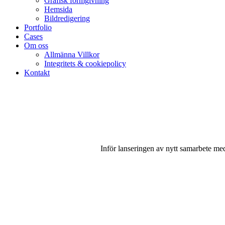
Grafisk formgivning
Hemsida
Bildredigering
Portfolio
Cases
Om oss
Allmänna Villkor
Integritets & cookiepolicy
Kontakt
Inför lanseringen av nytt samarbete me