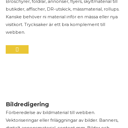
Broschyrer, foldrar, annonser, flyers, skyltmaterial till
butikder, affischer, DR-utskick, mässmaterial, rollups.
Kanske behöver ni material inför en mässa eller nya
visitkort. Trycksaker är ett bra komplement till
webben.
Bildredigering
Förberedelse av bildmaterial till webben.
Vektoriseringar eller friläggningar av bilder. Banners,
digitalt annonsmaterial, content mm. Bilder och