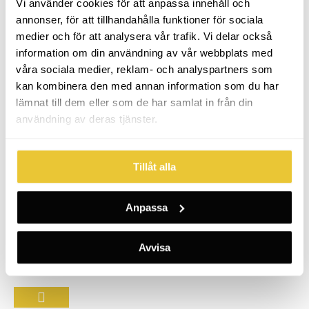
Vi använder cookies för att anpassa innehåll och
sina bästa dagar?Vi hjälper dig med en profilering
annonser, för att tillhandahålla funktioner för sociala
som du kan känna dig stolt över och bekväm med.
medier och för att analysera vår trafik. Vi delar också
information om din användning av vår webbplats med
våra sociala medier, reklam- och analyspartners som
kan kombinera den med annan information som du har
lämnat till dem eller som de har samlat in från din
användning av deras tjänster.
Tillåt alla
Dekor, företagsbilar
Anpassa
Att sätta dekor på bilen är ett utmärkt sätt att
marknadsföra sig. Ditt varumärke exponeras varje dag
Avvisa
vart du än tar dig.