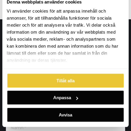
Denna webbplats använder cookies
Vi använder cookies för att anpassa innehåll och
annonser, för att tillhandahålla funktioner för sociala
medier och för att analysera vår trafik. Vi delar också
information om din användning av vår webbplats med
våra sociala medier, reklam- och analyspartners som
Adress
kan kombinera den med annan information som du har
Wahlbergs Grafiska
lämnat till dem eller som de har samlat in från din
Furuvägen 86
användning av deras tjänster.
18764 Täby, Stockholm
Tillåt alla
Kontaktuppgifter
info@wahlbergsgrafiska.se
Anpassa
+46 (0) 73-671 70 44
Innehar F-skattesedel
Avvisa
Namn *