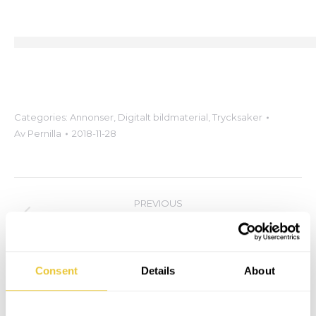
Categories:
Annonser
,
Digitalt bildmaterial
,
Trycksaker
Av
Pernilla
2018-11-28
Project
PREVIOUS
navigation
Folder
Previous
project:
NEXT
Consent
Details
About
Layout av trycksaker
Next
project: