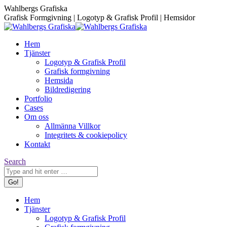
Skip
Facebook
Instagram
Wahlbergs Grafiska
to
page
page
Grafisk Formgivning | Logotyp & Grafisk Profil | Hemsidor
content
opens
opens
in
in
Hem
new
new
Tjänster
window
window
Logotyp & Grafisk Profil
Grafisk formgivning
Hemsida
Bildredigering
Portfolio
Cases
Om oss
Allmänna Villkor
Integritets & cookiepolicy
Kontakt
Search:
Search
Hem
Tjänster
Logotyp & Grafisk Profil