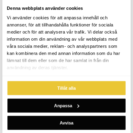
Denna webbplats använder cookies
Vi använder cookies för att anpassa innehåll och
Category:
Stripning/dekor företagsbilar
Av
Pernilla
2018-04-25
Project
annonser, för att tillhandahålla funktioner för sociala
navigation
medier och för att analysera vår trafik. Vi delar också
information om din användning av vår webbplats med
våra sociala medier, reklam- och analyspartners som
kan kombinera den med annan information som du har
lämnat till dem eller som de har samlat in från din
användning av deras tjänster.
Tillåt alla
Anpassa
Avvisa