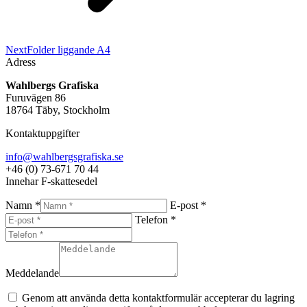
Next
Next
Folder liggande A4
project:
Adress
Wahlbergs Grafiska
Furuvägen 86
18764 Täby, Stockholm
Kontaktuppgifter
info@wahlbergsgrafiska.se
+46 (0) 73-671 70 44
Innehar F-skattesedel
Namn *
E-post *
Telefon *
Meddelande
Genom att använda detta kontaktformulär accepterar du lagring