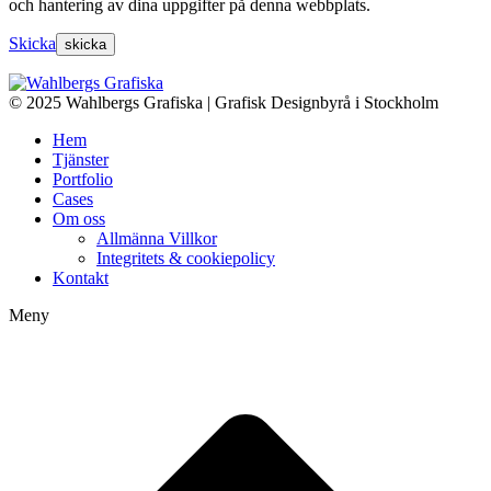
och hantering av dina uppgifter på denna webbplats.
Skicka
© 2025 Wahlbergs Grafiska | Grafisk Designbyrå i Stockholm
Hem
Tjänster
Portfolio
Cases
Om oss
Allmänna Villkor
Integritets & cookiepolicy
Kontakt
Meny
t
T