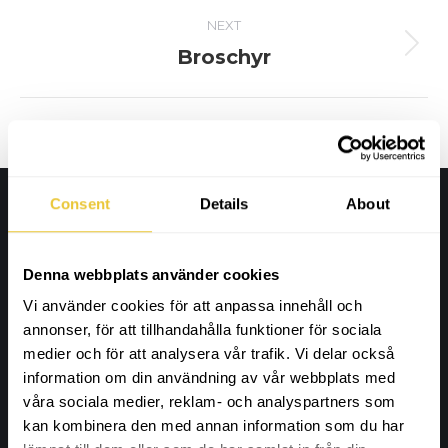
NEXT
Broschyr
Next
project:
Consent
Details
About
Adress
Denna webbplats använder cookies
Wahlbergs Grafiska
Furuvägen 86
Vi använder cookies för att anpassa innehåll och
annonser, för att tillhandahålla funktioner för sociala
18764 Täby, Stockholm
medier och för att analysera vår trafik. Vi delar också
information om din användning av vår webbplats med
Kontaktuppgifter
våra sociala medier, reklam- och analyspartners som
kan kombinera den med annan information som du har
info@wahlbergsgrafiska.se