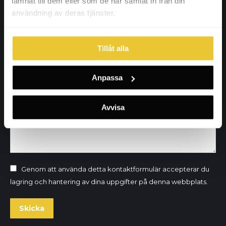
lämnat till dem eller som de har samlat in från din
+46 (0) 73-671 70 44
användning av deras tjänster.
Innehar F-skattesedel
Namn *
Tillåt alla
E-post *
Anpassa
Telefon *
Avvisa
Meddelande
Genom att använda detta kontaktformulär accepterar du
lagring och hantering av dina uppgifter på denna webbplats.
Skicka