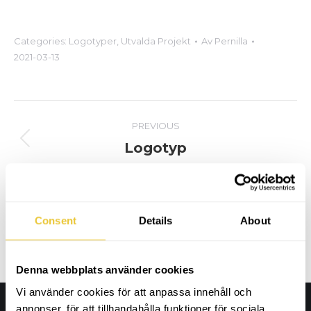
Categories:
Logotyper
,
Utvalda Projekt
Av
Pernilla
2021-03-13
Project
PREVIOUS
navigation
Logotyp
Previous
project:
NEXT
Logotyp
Next
Consent
Details
About
project:
Denna webbplats använder cookies
Vi använder cookies för att anpassa innehåll och
annonser, för att tillhandahålla funktioner för sociala