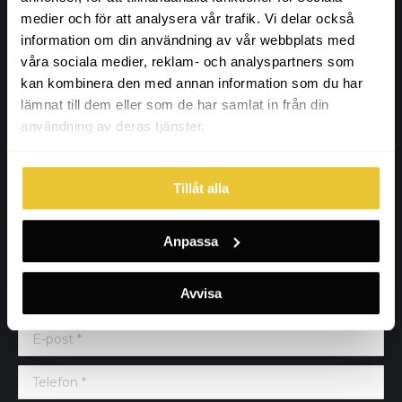
medier och för att analysera vår trafik. Vi delar också
Adress
information om din användning av vår webbplats med
våra sociala medier, reklam- och analyspartners som
Wahlbergs Grafiska
kan kombinera den med annan information som du har
Furuvägen 86
lämnat till dem eller som de har samlat in från din
18764 Täby, Stockholm
användning av deras tjänster.
Kontaktuppgifter
Tillåt alla
info@wahlbergsgrafiska.se
+46 (0) 73-671 70 44
Innehar F-skattesedel
Anpassa
Namn *
Avvisa
E-post *
Telefon *