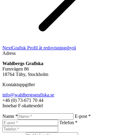
Next
Next
Grafisk Profil åt redovisningsbyrå
project:
Adress
Wahlbergs Grafiska
Furuvägen 86
18764 Täby, Stockholm
Kontaktuppgifter
info@wahlbergsgrafiska.se
+46 (0) 73-671 70 44
Innehar F-skattesedel
Namn *
E-post *
Telefon *