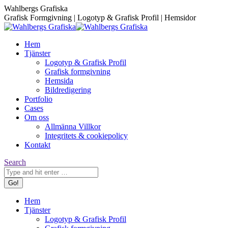
Skip
Facebook
Instagram
Wahlbergs Grafiska
to
page
page
Grafisk Formgivning | Logotyp & Grafisk Profil | Hemsidor
content
opens
opens
in
in
Hem
new
new
Tjänster
window
window
Logotyp & Grafisk Profil
Grafisk formgivning
Hemsida
Bildredigering
Portfolio
Cases
Om oss
Allmänna Villkor
Integritets & cookiepolicy
Kontakt
Search:
Search
Hem
Tjänster
Logotyp & Grafisk Profil