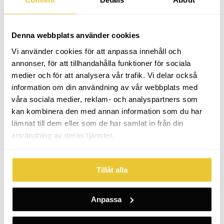
Denna webbplats använder cookies
Vi använder cookies för att anpassa innehåll och
annonser, för att tillhandahålla funktioner för sociala
Categories:
Logotyper
,
Utvalda Projekt
Av
Pernilla
2024-10-07
medier och för att analysera vår trafik. Vi delar också
Project
information om din användning av vår webbplats med
navigation
våra sociala medier, reklam- och analyspartners som
kan kombinera den med annan information som du har
lämnat till dem eller som de har samlat in från din
användning av deras tjänster.
Tillåt alla
Anpassa