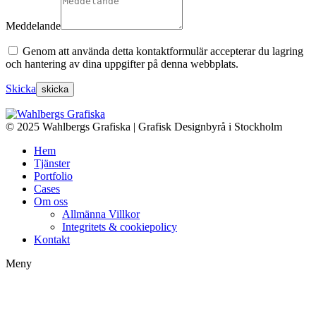
Meddelande
Genom att använda detta kontaktformulär accepterar du lagring
och hantering av dina uppgifter på denna webbplats.
Skicka
© 2025 Wahlbergs Grafiska | Grafisk Designbyrå i Stockholm
Hem
Tjänster
Portfolio
Cases
Om oss
Allmänna Villkor
Integritets & cookiepolicy
Kontakt
Meny
t
T