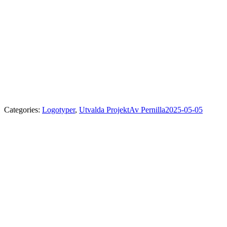
Categories:
Logotyper
,
Utvalda Projekt
Av
Pernilla
2025-05-05
Project
navigation