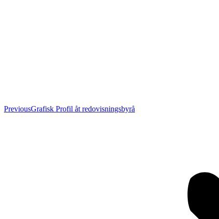
Previous
Previous
Grafisk Profil åt redovisningsbyrå
project: