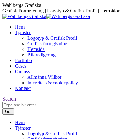
Skip
Facebook
Instagram
Wahlbergs Grafiska
to
page
page
Grafisk Formgivning | Logotyp & Grafisk Profil | Hemsidor
content
opens
opens
in
in
Hem
new
new
Tjänster
window
window
Logotyp & Grafisk Profil
Grafisk formgivning
Hemsida
Bildredigering
Portfolio
Cases
Om oss
Allmänna Villkor
Integritets & cookiepolicy
Kontakt
Search:
Search
Hem
Tjänster
Logotyp & Grafisk Profil