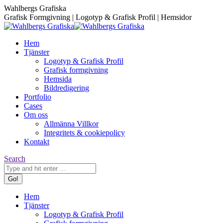
Skip
Facebook
Instagram
Wahlbergs Grafiska
to
page
page
Grafisk Formgivning | Logotyp & Grafisk Profil | Hemsidor
content
opens
opens
in
in
Hem
new
new
Tjänster
window
window
Logotyp & Grafisk Profil
Grafisk formgivning
Hemsida
Bildredigering
Portfolio
Cases
Om oss
Allmänna Villkor
Integritets & cookiepolicy
Kontakt
Search:
Search
Hem
Tjänster
Logotyp & Grafisk Profil