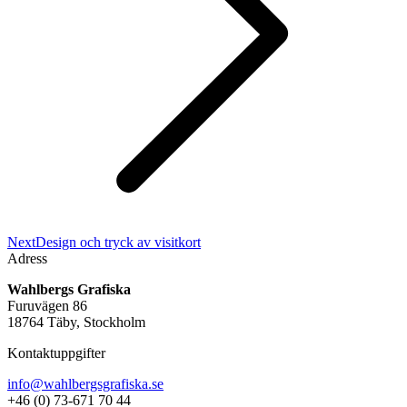
Next
Next
Design och tryck av visitkort
project:
Adress
Wahlbergs Grafiska
Furuvägen 86
18764 Täby, Stockholm
Kontaktuppgifter
info@wahlbergsgrafiska.se
+46 (0) 73-671 70 44