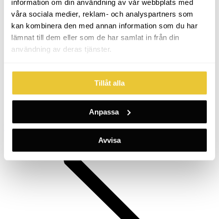
information om din användning av vår webbplats med
våra sociala medier, reklam- och analyspartners som
kan kombinera den med annan information som du har
lämnat till dem eller som de har samlat in från din
användning av deras tjänster.
Tillåt alla
Anpassa
Previous
Previous
Folder i A4 format
project:
Avvisa